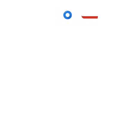
Accueil
Boutique
/
Float Tube