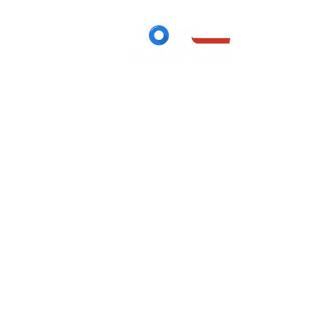
Désolé, ce produit n'est pas disponible
Rechercher parmi les produits
Mon Compte
Suivi de commande
Favoris
Panier
Cartes-cadeaux
Afficher les prix en :
EUR